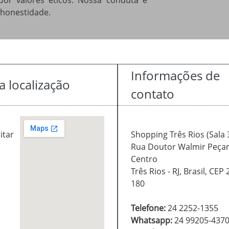
por valores éticos. Nossa conduta é
 honestidade.
Informações de
a localização
contato
itar
Shopping Três Rios (Sala 
Rua Doutor Walmir Peçan
Centro
Três Rios - RJ, Brasil, CEP
180
Telefone:
24 2252-1355
Whatsapp:
24 99205-437