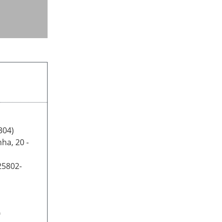
304)
ha, 20 -
 25802-
0