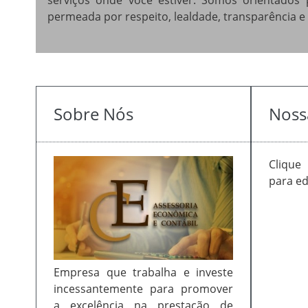
serviços onde você estiver. Somos orientados 
permeada por respeito, lealdade, transparência e
Sobre Nós
Noss
Clique 
para ed
Empresa que trabalha e investe
incessantemente para promover
a excelência na prestação de